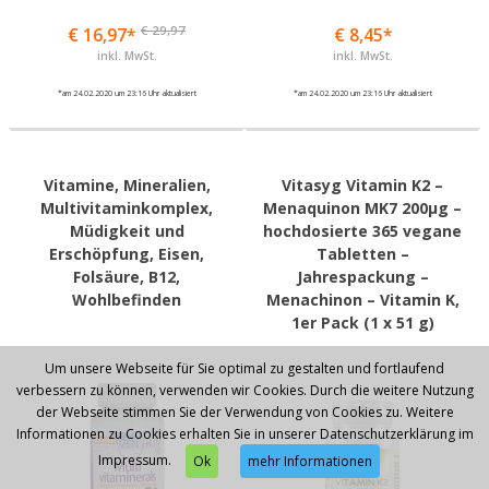
€ 29,97
€ 16,97*
€ 8,45*
inkl. MwSt.
inkl. MwSt.
*am 24.02.2020 um 23:16 Uhr aktualisiert
*am 24.02.2020 um 23:16 Uhr aktualisiert
Vitamine, Mineralien,
Vitasyg Vitamin K2 –
Multivitaminkomplex,
Menaquinon MK7 200µg –
Müdigkeit und
hochdosierte 365 vegane
Erschöpfung, Eisen,
Tabletten –
Folsäure, B12,
Jahrespackung –
Wohlbefinden
Menachinon – Vitamin K,
1er Pack (1 x 51 g)
Um unsere Webseite für Sie optimal zu gestalten und fortlaufend
verbessern zu können, verwenden wir Cookies. Durch die weitere Nutzung
der Webseite stimmen Sie der Verwendung von Cookies zu. Weitere
Informationen zu Cookies erhalten Sie in unserer Datenschutzerklärung im
Impressum.
Ok
mehr Informationen