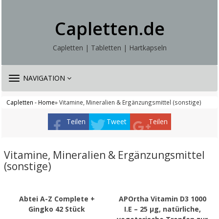
Capletten.de
Capletten | Tabletten | Hartkapseln
TOGGLE
NAVIGATION
NAVIGATION
Capletten - Home
» Vitamine, Mineralien & Ergänzungsmittel (sonstige)
Teilen
Tweet
Teilen
Vitamine, Mineralien & Ergänzungsmittel
(sonstige)
Abtei A-Z Complete +
APOrtha Vitamin D3 1000
Gingko 42 Stück
I.E – 25 µg, natürliche,