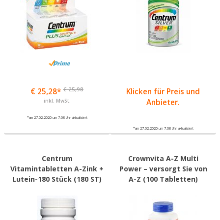
€ 25,98
€ 25,28*
Klicken für Preis und
inkl. MwSt.
Anbieter.
*am 27.02.2020 um 7:08 Uhr aktualisiert
*am 27.02.2020 um 7:08 Uhr aktualisiert
Centrum
Crownvita A-Z Multi
Vitamintabletten A-Zink +
Power – versorgt Sie von
Lutein-180 Stück (180 ST)
A-Z (100 Tabletten)