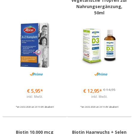
vegetarische Tropfen zur
Nahrungsergänzung,
50ml
€ 14,95
€ 5,95*
€ 12,95*
inkl. MwSt.
inkl. MwSt.
*am 24.02.2020 um 23:16 Uhr aktualisiert
*am 24.02.2020 um 23:16 Uhr aktualisiert
Biotin 10.000 mcg
Biotin Haarwuchs + Selen