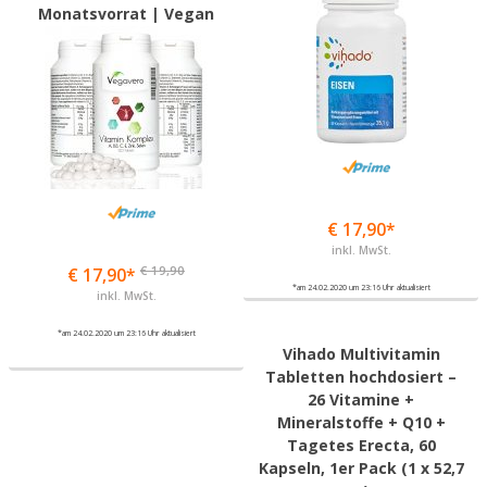
Monatsvorrat | Vegan
€ 17,90*
inkl. MwSt.
€ 19,90
€ 17,90*
*am 24.02.2020 um 23:16 Uhr aktualisiert
inkl. MwSt.
*am 24.02.2020 um 23:16 Uhr aktualisiert
Vihado Multivitamin
Tabletten hochdosiert –
26 Vitamine +
Mineralstoffe + Q10 +
Tagetes Erecta, 60
Kapseln, 1er Pack (1 x 52,7