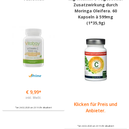
Zusatzwirkung durch
Moringa Oleifera. 60
Kapseln à 599mg
(1*35,9g)
€ 9,99*
inkl. MwSt.
Klicken für Preis und
*am 24.02.2020 um 23:16 Uhr aktualisiert
Anbieter.
*am 24.02.2020 um 23:16 Uhr aktualisiert