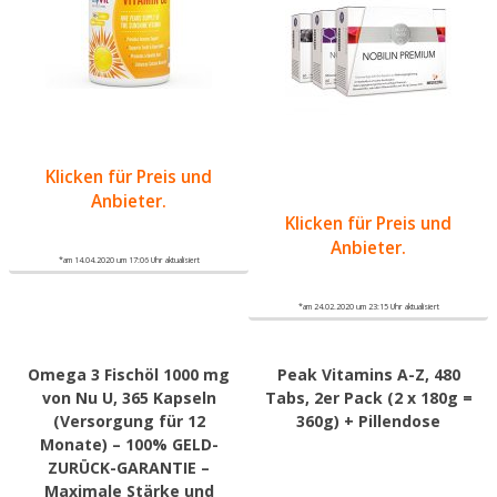
Klicken für Preis und
Anbieter.
Klicken für Preis und
Anbieter.
*am 14.04.2020 um 17:06 Uhr aktualisiert
*am 24.02.2020 um 23:15 Uhr aktualisiert
Omega 3 Fischöl 1000 mg
Peak Vitamins A-Z, 480
von Nu U, 365 Kapseln
Tabs, 2er Pack (2 x 180g =
(Versorgung für 12
360g) + Pillendose
Monate) – 100% GELD-
ZURÜCK-GARANTIE –
Maximale Stärke und