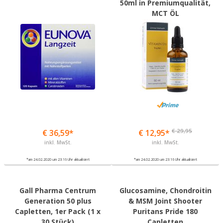
50ml in Premiumqualität,
MCT ÖL
€ 29,95
€ 36,59*
€ 12,95*
inkl. MwSt.
inkl. MwSt.
*am 24.02.2020 um 23:16 Uhr aktualisiert
*am 24.02.2020 um 23:16 Uhr aktualisiert
Gall Pharma Centrum
Glucosamine, Chondroitin
Generation 50 plus
& MSM Joint Shooter
Capletten, 1er Pack (1 x
Puritans Pride 180
30 Stück)
Capletten