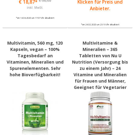
€ 36,50
€ 18,87*
Klicken für Preis und
inkl. MwSt.
Anbieter.
*am 14.04.2020 um 17:07 Uhr aktualisiert
*am 24.02.2020 um 23:16 Uhr aktualisiert
Multivitamin, 560 mg, 120
Multivitamine &
Kapseln, vegan – 100%
Mineralien – 365
Tagesbedarf an
Tabletten von Nu U
Vitaminen, Mineralien und
Nutrition (Versorgung bis
Spurenelementen. Sehr
zu einem Jahr) – 24
hohe Bioverfügbarkeit!
Vitamine und Mineralien
für Frauen und Männer,
Geeignet für Vegetarier