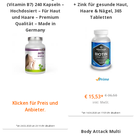
(Vitamin B7) 240 Kapseln –
+ Zink für gesunde Haut,
Hochdosiert – Für Haut
Haare & Nägel, 365
und Haare – Premium
Tabletten
Qualität – Made in
Germany
€ 36,50
€ 15,53*
Klicken für Preis und
inkl. MwSt.
Anbieter.
*am 14.04.2020 um 17:05 Uhr aktualisiert
*am 24.02.2020 um 23:16 Uhr aktualisiert
Body Attack Multi