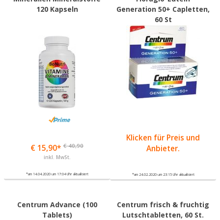
120 Kapseln
Generation 50+ Capletten,
60 St
Klicken für Preis und
€ 40,90
€ 15,90*
Anbieter.
inkl. MwSt.
*am 14.04.2020 um 17:04 Uhr aktualisiert
*am 24.02.2020 um 23:15 Uhr aktualisiert
Centrum Advance (100
Centrum frisch & fruchtig
Tablets)
Lutschtabletten, 60 St.