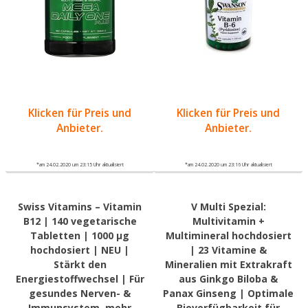
Klicken für Preis und
Klicken für Preis und
Anbieter.
Anbieter.
*am 24.02.2020 um 23:15 Uhr aktualisiert
*am 24.02.2020 um 23:16 Uhr aktualisiert
Swiss Vitamins – Vitamin
V Multi Spezial:
B12 | 140 vegetarische
Multivitamin +
Tabletten | 1000 µg
Multimineral hochdosiert
hochdosiert | NEU |
| 23 Vitamine &
Stärkt den
Mineralien mit Extrakraft
Energiestoffwechsel | Für
aus Ginkgo Biloba &
gesundes Nerven- &
Panax Ginseng | Optimale
Immunsystem, mehr
Bioverfügbarkeit für