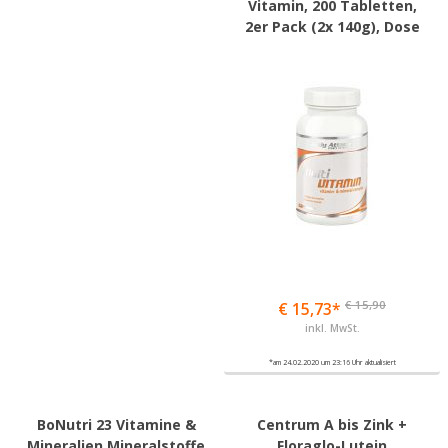
Vitamin, 200 Tabletten,
2er Pack (2x 140g), Dose
€ 15,90
€ 15,73*
inkl. MwSt.
*am 24.02.2020 um 23:16 Uhr aktualisiert
BoNutri 23 Vitamine &
Centrum A bis Zink +
Mineralien Mineralstoffe
Floraglo-Lutein