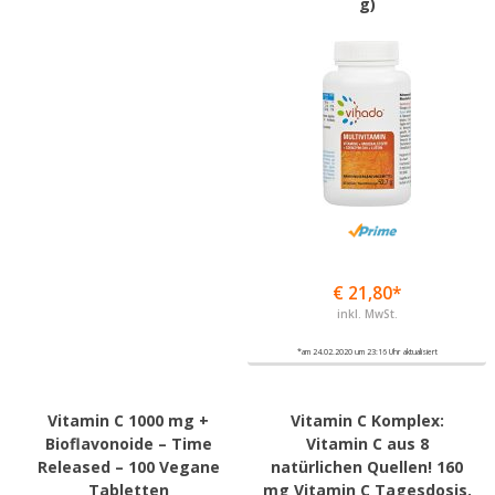
g)
€ 21,80*
inkl. MwSt.
*am 24.02.2020 um 23:16 Uhr aktualisiert
Vitamin C 1000 mg +
Vitamin C Komplex:
Bioflavonoide – Time
Vitamin C aus 8
Released – 100 Vegane
natürlichen Quellen! 160
Tabletten
mg Vitamin C Tagesdosis.