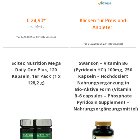
€ 24,90*
Klicken für Preis und
inkl. MwSt.
Anbieter.
*am 24.02.2020 um 23:16 Uhr aktualisiert
*am 24.02.2020 um 23:16 Uhr aktualisiert
Scitec Nutrition Mega
Swanson – Vitamin B6
Daily One Plus, 120
(Pyridoxin HCI) 100mg, 250
Kapseln, 1er Pack (1 x
Kapseln – Hochdosiert
128,2 g)
Nahrungsergänzung in
Bio-Aktive Form (Vitamin
B-6 capsules – Phosphate
Pyridoxin Supplement –
Nahrungsergänzungsmittel)