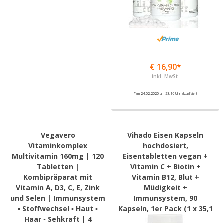
€ 16,90*
inkl. MwSt.
*am 24.02.2020 um 23:16 Uhr aktualisiert
Vegavero
Vihado Eisen Kapseln
Vitaminkomplex
hochdosiert,
Multivitamin 160mg | 120
Eisentabletten vegan +
Tabletten |
Vitamin C + Biotin +
Kombipräparat mit
Vitamin B12, Blut +
Vitamin A, D3, C, E, Zink
Müdigkeit +
und Selen | Immunsystem
Immunsystem, 90
▪ Stoffwechsel ▪ Haut ▪
Kapseln, 1er Pack (1 x 35,1
Haar ▪ Sehkraft | 4
g)