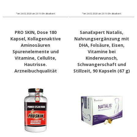
*am 24.02.2020 um 23:16 Uhr aktualisiert
*am 24.02.2020 um 23:16 Uhr aktualisiert
PRO SKIN, Dose 180
SanaExpert Natalis,
Kapsel, Kollagenaktive
Nahrungsergänzung mit
Aminosäuren
DHA, Folsäure, Eisen,
Spurenelemente und
Vitamine bei
Vitamine, Cellulite,
Kinderwunsch,
Hautrisse.
Schwangerschaft und
Arzneibuchqualität
Stillzeit, 90 Kapseln (67 g)