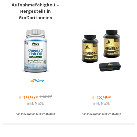
Aufnahmefähigkeit –
Hergestellt in
Großbritannien
€ 29,97
€ 19,97*
€ 18,99*
inkl. MwSt.
inkl. MwSt.
*am 24.02.2020 um 23:16 Uhr aktualisiert
*am 24.02.2020 um 23:16 Uhr aktualisiert