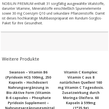
NOBILIN PREMIUM enthält 31 sorgfältig ausgewählte Vitalstoffe,
darunter Vitamine, Mineralstoffe einschließlich Spurenelemente
sowie 30 mg Coenzym Q10 und sekundäre Pflanzenstoffe. Damit
ist dieses hochkarätige Multibasispräparat ein Rundum-Sorglos-
Paket für Ihre Gesundheit.
Weitere Produkte
Swanson – Vitamin B6
Vitamin C Komplex:
(Pyridoxin HCI) 100mg, 250
Vitamin C aus 8
Kapseln – Hochdosiert
natürlichen Quellen! 160
Nahrungsergänzung in
mg Vitamin C Tagesdosis.
Bio-Aktive Form (Vitamin
Zusatzwirkung durch
B-6 capsules – Phosphate
Moringa Oleifera. 60
Pyridoxin Supplement –
Kapseln à 599mg
Nahrungsergänzungsmittel)
(1*35,9g)