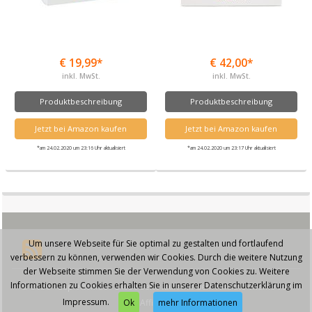
€ 19,99*
€ 42,00*
inkl. MwSt.
inkl. MwSt.
Produktbeschreibung
Produktbeschreibung
Jetzt bei Amazon kaufen
Jetzt bei Amazon kaufen
*am 24.02.2020 um 23:16 Uhr aktualisiert
*am 24.02.2020 um 23:17 Uhr aktualisiert
Um unsere Webseite für Sie optimal zu gestalten und fortlaufend
verbessern zu können, verwenden wir Cookies. Durch die weitere Nutzung
der Webseite stimmen Sie der Verwendung von Cookies zu. Weitere
Informationen zu Cookies erhalten Sie in unserer Datenschutzerklärung im
© 2026 - Capletten.de - Diese Seite läuft mit dem Affiliate Theme von
Impressum.
AffiliSeo
Ok
mehr Informationen