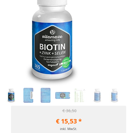
€ 36,50
€
15,53
*
inkl. MwSt.