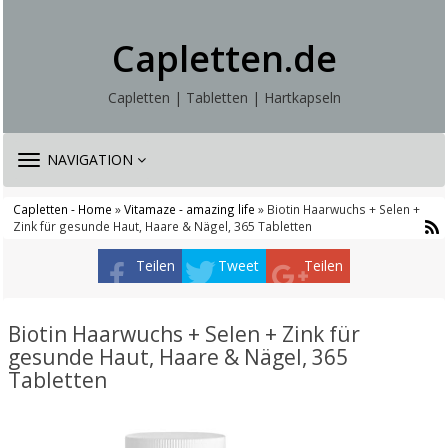
Capletten.de
Capletten | Tabletten | Hartkapseln
TOGGLE
NAVIGATION
NAVIGATION
Capletten - Home
»
Vitamaze - amazing life
» Biotin Haarwuchs + Selen +
Zink für gesunde Haut, Haare & Nägel, 365 Tabletten
Teilen
Tweet
Teilen
Biotin Haarwuchs + Selen + Zink für
gesunde Haut, Haare & Nägel, 365
Tabletten